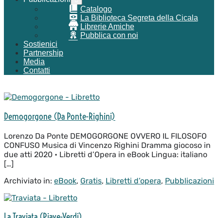
menu
Catalogo
La Biblioteca Segreta della Cicala
Librerie Amiche
Pubblica con noi
Sostienici
Partnership
Media
Contatti
Demogorgone
(Da
Demogorgone (Da Ponte-Righini)
Ponte-
Righini)
Lorenzo Da Ponte DEMOGORGONE OVVERO IL FILOSOFO
CONFUSO Musica di Vincenzo Righini Dramma giocoso in
due atti 2020 • Libretti d’Opera in eBook Lingua: italiano
[…]
Archiviato in:
eBook
,
Gratis
,
Libretti d’opera
,
Pubblicazioni
La
Traviata
La Traviata (Piave-Verdi)
(Piave-