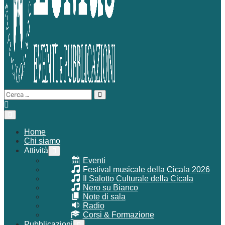
Attiva/disattiva
Cerca
ricerca
per:
Attiva/disattiva
menu
Home
Chi siamo
Attività
Attiva/disattiva
menu
Eventi
Festival musicale della Cicala 2026
Il Salotto Culturale della Cicala
Nero su Bianco
Note di sala
Radio
Corsi & Formazione
Pubblicazioni
Attiva/disattiva