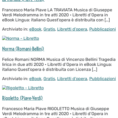
Verdi)
Francesco Maria Piave LA TRAVIATA Musica di Giuseppe
Verdi Melodramma in tre atti 2020 • Libretti d’Opera in
eBook Lingua: italiano Quest’opera è distribuita con […]
Archiviato in:
eBook
,
Gratis
,
Libretti d’opera
,
Pubblicazioni
Norma
(Romani-
Norma (Romani-Bellini)
Bellini)
Felice Romani NORMA Musica di Vincenzo Bellini Tragedia
lirica in due atti 2020 • Libretti d’Opera in eBook Lingua:
italiano Quest’opera è distribuita con Licenza […]
Archiviato in:
eBook
,
Gratis
,
Libretti d’opera
,
Pubblicazioni
Rigoletto
(Piave-
Rigoletto (Piave-Verdi)
Verdi)
Francesco Maria Piave RIGOLETTO Musica di Giuseppe
Verdi Melodramma in tre atti 2020 • Libretti d’Opera in