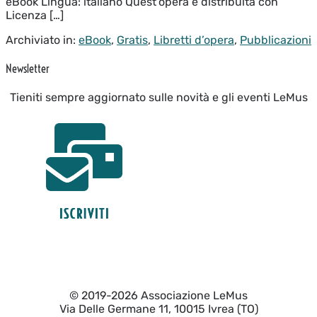
eBook Lingua: italiano Quest’opera è distribuita con
Licenza […]
Archiviato in:
eBook
,
Gratis
,
Libretti d’opera
,
Pubblicazioni
Newsletter
Tieniti sempre aggiornato sulle novità e gli eventi LeMus
© 2019-2026 Associazione LeMus
Via Delle Germane 11, 10015 Ivrea (TO)