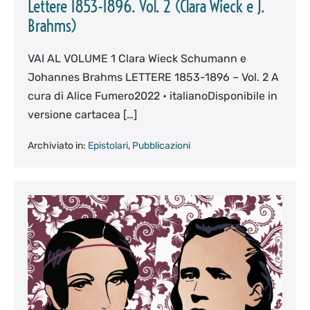
Lettere 1853-1896. Vol. 2 (Clara Wieck e J.
Brahms)
VAI AL VOLUME 1 Clara Wieck Schumann e
Johannes Brahms LETTERE 1853-1896 – Vol. 2 A
cura di Alice Fumero2022 • italianoDisponibile in
versione cartacea […]
Archiviato in:
Epistolari
,
Pubblicazioni
Lettere
1853-
1896.
Vol.
1
(Clara