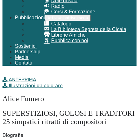
Note di sala
Radio
Corsi & Formazione
Pubblicazioni
Attiva/disattiva menu
Catalogo
La Biblioteca Segreta della Cicala
Librerie Amiche
Pubblica con noi
Sostienici
Partnership
Media
Contatti
ANTEPRIMA
Illustrazioni da colorare
Alice Fumero
SUPERSTIZIOSI, GOLOSI E TRADITORI
25 simpatici ritratti di compositori
Biografie