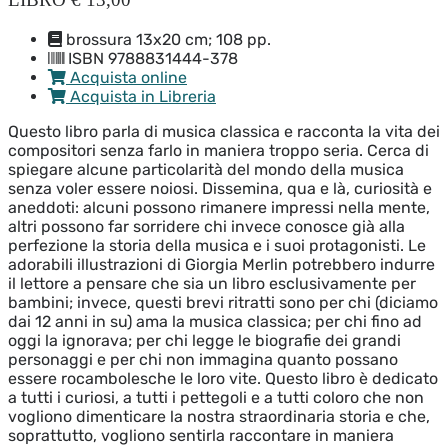
brossura 13x20 cm; 108 pp.
ISBN 9788831444-378
Acquista online
Acquista in Libreria
Questo libro parla di musica classica e racconta la vita dei
compositori senza farlo in maniera troppo seria. Cerca di
spiegare alcune particolarità del mondo della musica
senza voler essere noiosi. Dissemina, qua e là, curiosità e
aneddoti: alcuni possono rimanere impressi nella mente,
altri possono far sorridere chi invece conosce già alla
perfezione la storia della musica e i suoi protagonisti. Le
adorabili illustrazioni di Giorgia Merlin potrebbero indurre
il lettore a pensare che sia un libro esclusivamente per
bambini; invece, questi brevi ritratti sono per chi (diciamo
dai 12 anni in su) ama la musica classica; per chi fino ad
oggi la ignorava; per chi legge le biografie dei grandi
personaggi e per chi non immagina quanto possano
essere rocambolesche le loro vite. Questo libro è dedicato
a tutti i curiosi, a tutti i pettegoli e a tutti coloro che non
vogliono dimenticare la nostra straordinaria storia e che,
soprattutto, vogliono sentirla raccontare in maniera