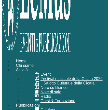
Home
Chi siamo
Attività
Eventi
Festival musicale della Cicala 2026
Il Salotto Culturale della Cicala
Nero su Bianco
Note di sala
Radio
Corsi & Formazione
Pubblicazioni
Catalogo