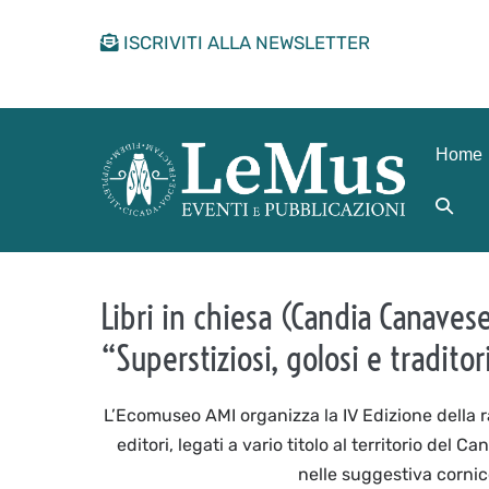
Salta
ISCRIVITI ALLA NEWSLETTER
al
contenuto
Home
Attiva/
ricerca
Libri in chiesa (Candia Canaves
“Superstiziosi, golosi e traditor
L’Ecomuseo AMI organizza la IV Edizione della ras
editori, legati a vario titolo al territorio del
nelle suggestiva corni