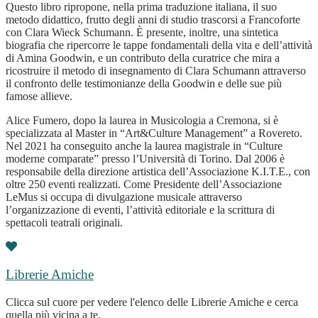
Questo libro ripropone, nella prima traduzione italiana, il suo
metodo didattico, frutto degli anni di studio trascorsi a Francoforte
con Clara Wieck Schumann. È presente, inoltre, una sintetica
biografia che ripercorre le tappe fondamentali della vita e dell’attività
di Amina Goodwin, e un contributo della curatrice che mira a
ricostruire il metodo di insegnamento di Clara Schumann attraverso
il confronto delle testimonianze della Goodwin e delle sue più
famose allieve.
Alice Fumero, dopo la laurea in Musicologia a Cremona, si è
specializzata al Master in “Art&Culture Management” a Rovereto.
Nel 2021 ha conseguito anche la laurea magistrale in “Culture
moderne comparate” presso l’Università di Torino. Dal 2006 è
responsabile della direzione artistica dell’Associazione K.I.T.E., con
oltre 250 eventi realizzati. Come Presidente dell’Associazione
LeMus si occupa di divulgazione musicale attraverso
l’organizzazione di eventi, l’attività editoriale e la scrittura di
spettacoli teatrali originali.
Librerie Amiche
Clicca sul cuore per vedere l'elenco delle Librerie Amiche e cerca
quella più vicina a te.