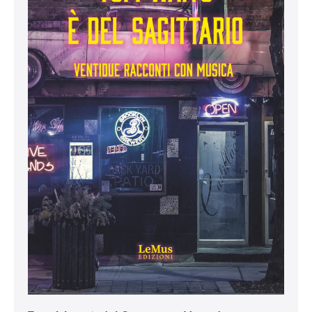
racconti
con
musica
(M.
Tondi)