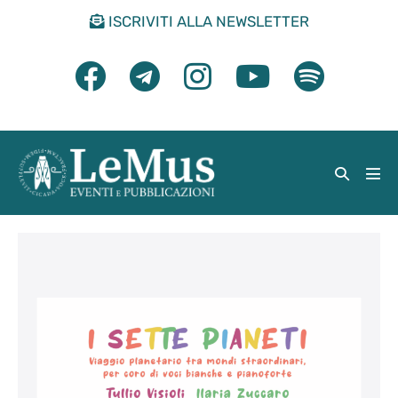
Salta
ISCRIVITI ALLA NEWSLETTER
al
contenuto
Attiva/di
Atti
ricerca
men
I
Sette
Pianeti
(T.
Visioli,
I.