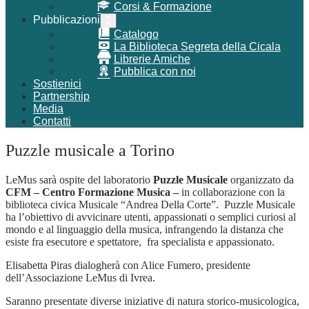
Corsi & Formazione
Pubblicazioni
Attiva/disattiva
menu
Catalogo
La Biblioteca Segreta della Cicala
Librerie Amiche
Pubblica con noi
Sostienici
Partnership
Media
Contatti
Puzzle musicale a Torino
LeMus sarà ospite del laboratorio
Puzzle Musicale
organizzato da
CFM – Centro Formazione Musica –
in collaborazione con la
biblioteca civica Musicale “Andrea Della Corte”. Puzzle Musicale
ha l’obiettivo di avvicinare utenti, appassionati o semplici curiosi al
mondo e al linguaggio della musica, infrangendo la distanza che
esiste fra esecutore e spettatore, fra specialista e appassionato.
Elisabetta Piras dialogherà con Alice Fumero, presidente
dell’Associazione LeMus di Ivrea.
Saranno presentate diverse iniziative di natura storico-musicologica,