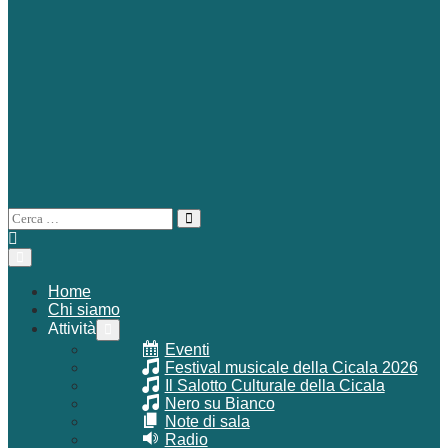
Attiva/disattiva
Cerca
ricerca
per:
Attiva/disattiva
menu
Home
Chi siamo
Attività
Attiva/disattiva
menu
Eventi
Festival musicale della Cicala 2026
Il Salotto Culturale della Cicala
Nero su Bianco
Note di sala
Radio