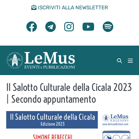
Salta
ISCRIVITI ALLA NEWSLETTER
al
contenuto
Attiva/di
Atti
ricerca
men
Il Salotto Culturale della Cicala 2023
| Secondo appuntamento