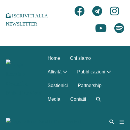
Salta
al
ISCRIVITI ALLA
contenuto
NEWSLETTER
Home
Chi siamo
Attività
Pubblicazioni
Sostienici
Partnership
Attiva/disattiva
Media
Contatti
ricerca
Attiva/disat
Atti
ricerca