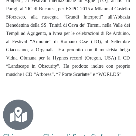
Halpern, al Festival Internazionale di Agliè (TO), all’IIC di
Parigi, all’IIC di Bucarest, per EXPO 2015 a Milano al Castello
Sforzesco, alla rassegna “Grandi Interpreti” all’Abbazia
Benedettina della SS. Trinità di Cava de’ Tirreni, nella Valle dei
Templi ad Agrigento, a Ivrea per le celebrazioni di Re Arduino,
al Festival “Armonie” di Romano C.se (TO), al Settembre
Giacosiano, a Organalia. Ha prodotto con il musicista belga
Vidna Obmana per la Hypnos record (Oregon, USA) il CD
“Landscape in Obscurity”. Ha prodotto inoltre con proprie
musiche i CD “Arborea”, “7 Porte Scarlatte” e “WORLDS”.