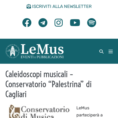
Salta
ISCRIVITI ALLA NEWSLETTER
al
contenuto
Attiva/di
Atti
ricerca
men
Caleidoscopi musicali –
Conservatorio “Palestrina” di
Cagliari
LeMus
parteciperà a